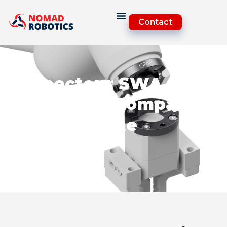
Contact
Connecteur SWA robot
industriel – Compact,
léger et haute
précision