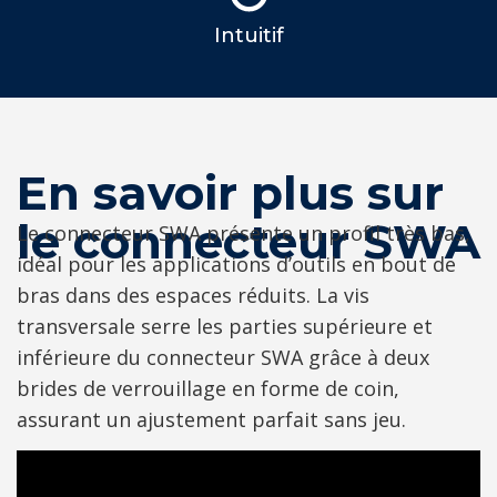
Intuitif
En savoir plus sur
le connecteur SWA
Le connecteur SWA présente un profil très bas,
idéal pour les applications d’outils en bout de
bras dans des espaces réduits. La vis
transversale serre les parties supérieure et
inférieure du connecteur SWA grâce à deux
brides de verrouillage en forme de coin,
assurant un ajustement parfait sans jeu.