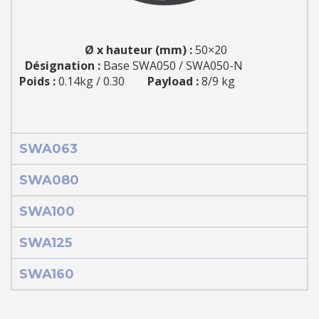
Ø x hauteur (mm) :
50×20
Désignation
:
Base SWA050 / SWA050-N
Poids :
0.14kg / 0.30
Payload :
8/9 kg
SWA063
SWA080
SWA100
SWA125
SWA160