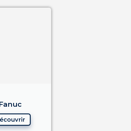
Fanuc
écouvrir