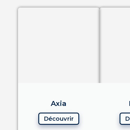
Axia
Découvrir
D