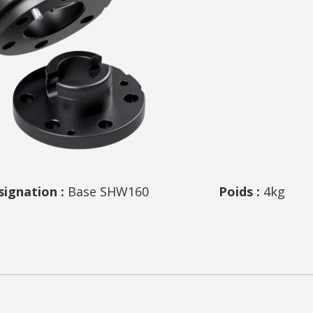
signation
:
Base SHW160
Poids :
4kg
Pa