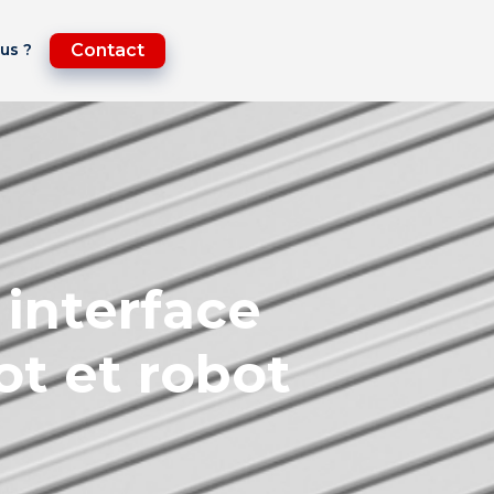
us ?
Contact
 interface
t et robot