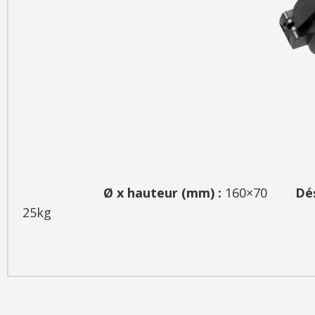
Ø x hauteur (mm) :
160×70
Dé
25kg