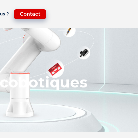
us ?
Contact
 cobotiques