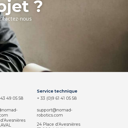
ojet ?
ontactez-nous
Service technique
 43 49 05 58
+ 33 (0)9 61 41 05 58
@nomad-
support@nomad-
.com
robotics.com
 d’Avesnières
24 Place d’Avesnières
LAVAL