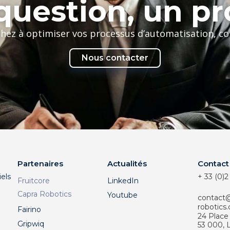
uestion, un pr
chez à optimiser vos processus d’automatisation, c
Nous contacter
Partenaires
Actualités
Contact
els
+ 33 (0)2
Fruitcore
LinkedIn
Capra Robotics
Youtube
contact
robotics
Fairino
24 Place
Gripwiq
53 000,