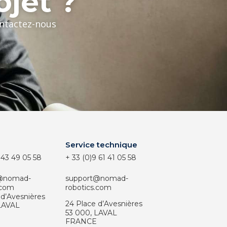
ojet ?
ontactez-nous
Service technique
 43 49 05 58
+ 33 (0)9 61 41 05 58
@nomad-
support@nomad-
.com
robotics.com
 d’Avesnières
24 Place d’Avesnières
LAVAL
53 000,
LAVAL
FRANCE