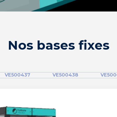
Nos bases fixes
VE500437
VE500438
VE500