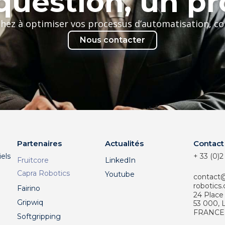
uestion, un pr
chez à optimiser vos processus d’automatisation, c
Nous contacter
Partenaires
Actualités
Contact
els
+ 33 (0)2
Fruitcore
LinkedIn
Capra Robotics
Youtube
contact
robotics
Fairino
24 Place
Gripwiq
53 000,
FRANCE
Softgripping