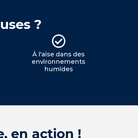
ouses ?
À l'aise dans des
environnements
humides
 en action !