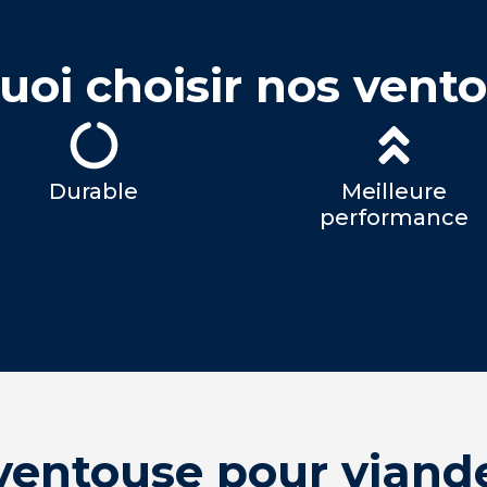
oi choisir nos vent
Durable
Meilleure
performance
entouse pour viande,