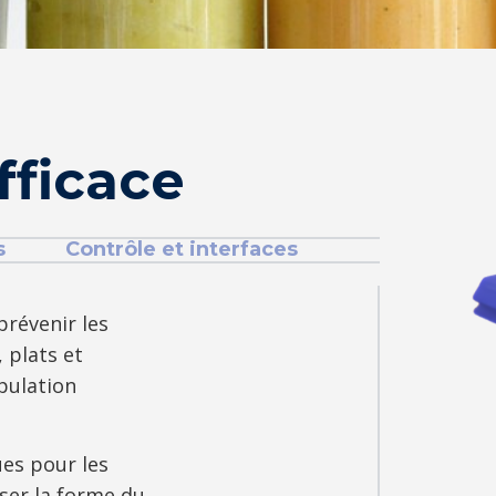
fficace
s
Contrôle et interfaces
révenir les
 plats et
pulation
es pour les
ser la forme du