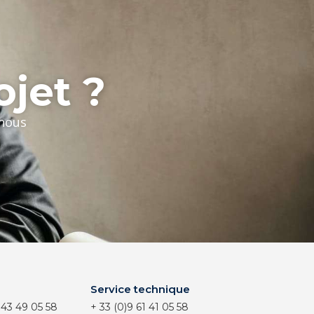
ojet ?
-nous
Service technique
 43 49 05 58
+ 33 (0)9 61 41 05 58