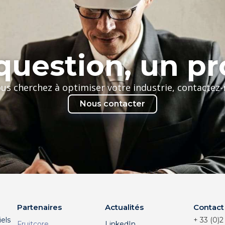
uestion, un pr
ous cherchez à optimiser votre industrie, contactez
Nous contacter
Partenaires
Actualités
Contact
els
+ 33 (0)2
Fruitcore
LinkedIn