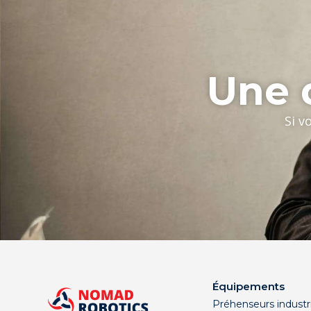
Une q
Si v
Équipements
Préhenseurs industri