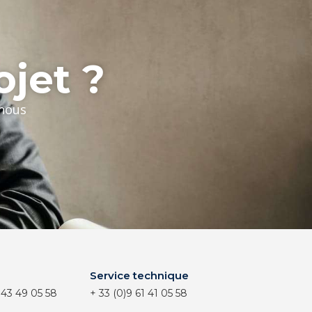
ojet ?
-nous
Service technique
 43 49 05 58
+ 33 (0)9 61 41 05 58