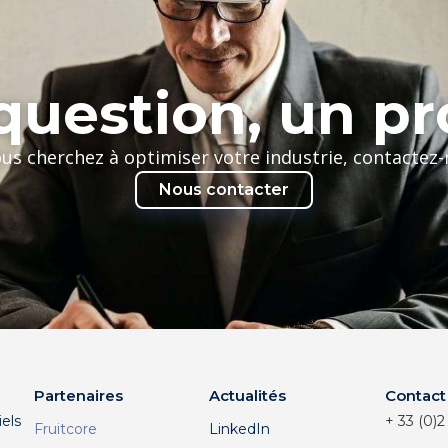
uestion, un pr
ous cherchez à optimiser votre industrie, contactez
Nous contacter
Partenaires
Actualités
Contact
els
+ 33 (0)2
Fruitcore
LinkedIn