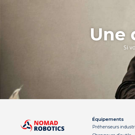
Une q
Si v
Équipements
Préhenseurs industri