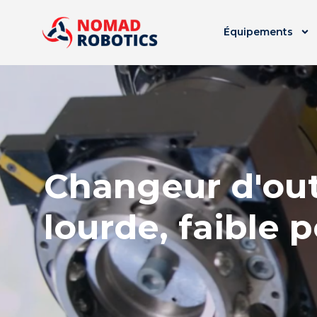
Équipements
Changeur d'out
lourde, faible 