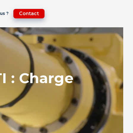
us ?
Contact
I : Charge