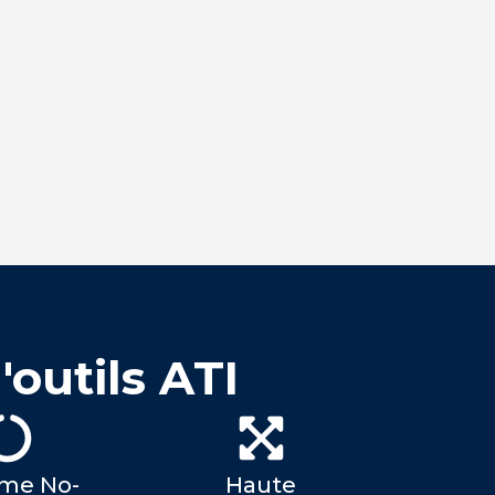
outils ATI
me No-
Haute