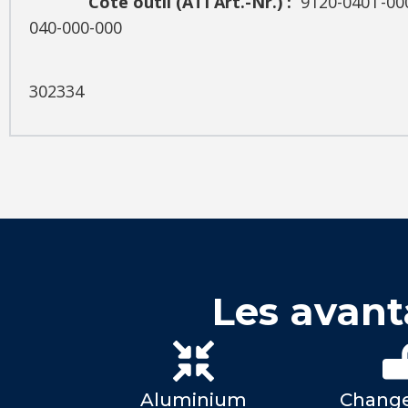
Côte outil (
ATI Art.-Nr.) :
9120-04
040-000-000
SCHUNK I
302334
Les avant
Aluminium
Chang