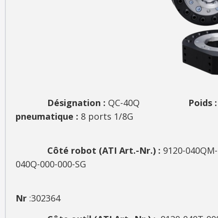
Désignation :
QC-40Q
Poids 
pneumatique :
8 ports 1/8G
Côté robot (ATI Art.-Nr.) :
9120-040
040Q-000-000-SG
SCHUNK 
Nr
:302364