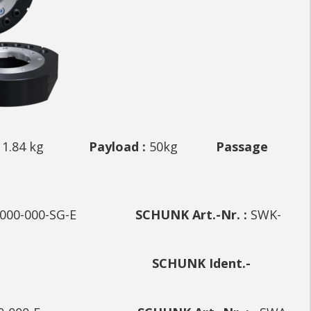
:
1.84 kg
Payload :
50kg
Passage
QM-000-000-SG-E
SCHUNK Art.-Nr. :
SWK-
Ident.-