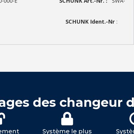
0T-000-000-E
SCHUNK Art.-Nr. :
SWA-
dent.-Nr
:
ages des changeur d'
ement
Système le plus
Systè