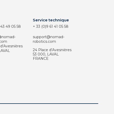
Service technique
 43 49 05 58
+ 33 (0)9 61 41 05 58
@nomad-
support@nomad-
.com
robotics.com
 d’Avesnières
24 Place d’Avesnières
LAVAL
53 000,
LAVAL
FRANCE